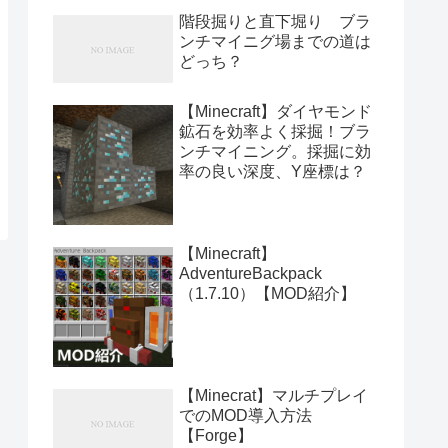
階段掘りと直下堀り ブラ
ンチマイニグ場までの道は
どっち？
【Minecraft】ダイヤモンド
鉱石を効率よく採掘！ブラ
ンチマイニング。採掘に効
率の良い深度、Y座標は？
【Minecraft】
AdventureBackpack
（1.7.10）【MOD紹介】
【Minecrat】マルチプレイ
でのMOD導入方法
【Forge】