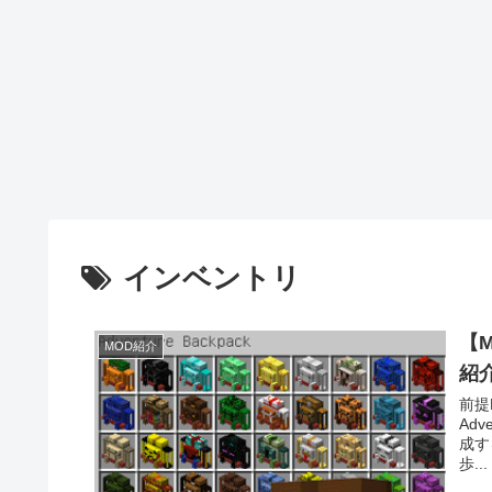
インベントリ
【M
MOD紹介
紹
前提M
Ad
成す
歩...