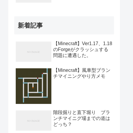
新着記事
【Minecraft】Ver1.17、1.18
のForgeがクラッシュする
問題に遭遇した。
【Minecraft】風車型ブラン
チマイニングやり方メモ
階段掘りと直下堀り ブラ
ンチマイニグ場までの道は
どっち？