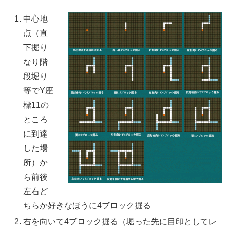
中心地
点（直
下掘り
なり階
段堀り
等でY座
標11の
ところ
に到達
した場
所）か
ら前後
左右ど
ちらか好きなほうに4ブロック掘る
右を向いて4ブロック掘る（堀った先に目印としてレ