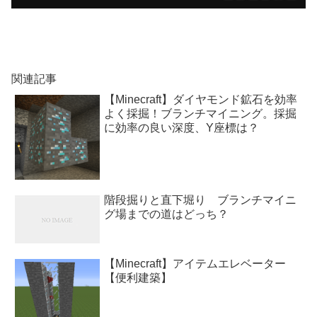
関連記事
【Minecraft】ダイヤモンド鉱石を効率
よく採掘！ブランチマイニング。採掘
に効率の良い深度、Y座標は？
階段掘りと直下堀り ブランチマイニ
グ場までの道はどっち？
【Minecraft】アイテムエレベーター
【便利建築】