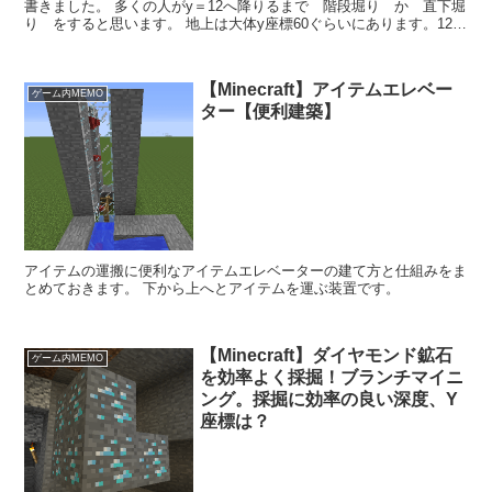
書きました。 多くの人がy＝12へ降りるまで 階段堀り か 直下堀
り をすると思います。 地上は大体y座標60ぐらいにあります。12と
60では結構距離がありますよね。地上に拠点...
【Minecraft】アイテムエレベー
ゲーム内MEMO
ター【便利建築】
アイテムの運搬に便利なアイテムエレベーターの建て方と仕組みをま
とめておきます。 下から上へとアイテムを運ぶ装置です。
【Minecraft】ダイヤモンド鉱石
ゲーム内MEMO
を効率よく採掘！ブランチマイニ
ング。採掘に効率の良い深度、Y
座標は？